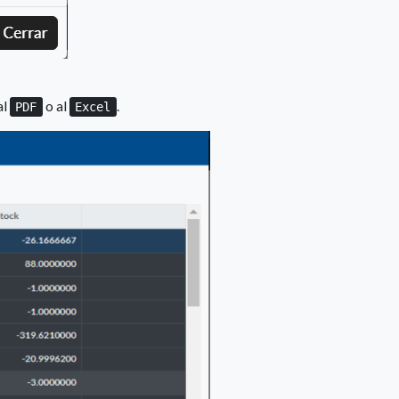
al
o al
.
PDF
Excel