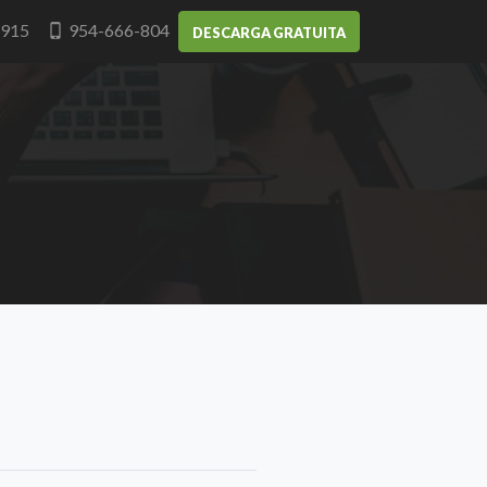
-915
954-666-804
DESCARGA GRATUITA
O