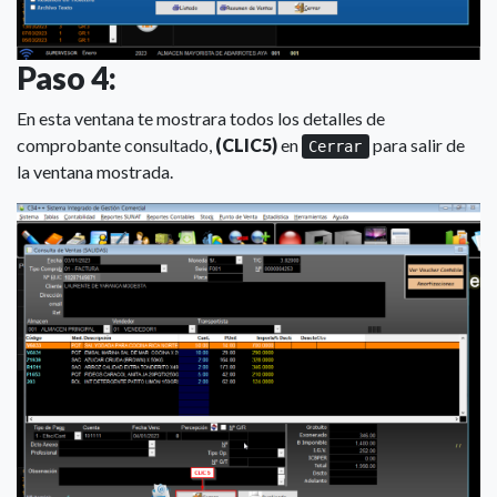
Paso 4:
En esta ventana te mostrara todos los detalles de
comprobante consultado,
(CLIC5)
en
para salir de
Cerrar
la ventana mostrada.