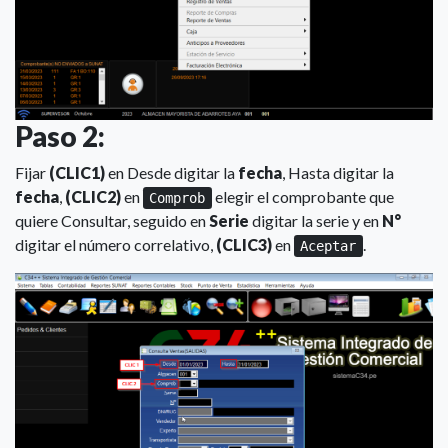
Paso 2:
Fijar
(CLIC1)
en Desde digitar la
fecha
, Hasta digitar la
fecha
,
(CLIC2)
en
elegir el comprobante que
Comprob
quiere Consultar, seguido en
Serie
digitar la serie y en
N°
digitar el número correlativo,
(CLIC3)
en
.
Aceptar