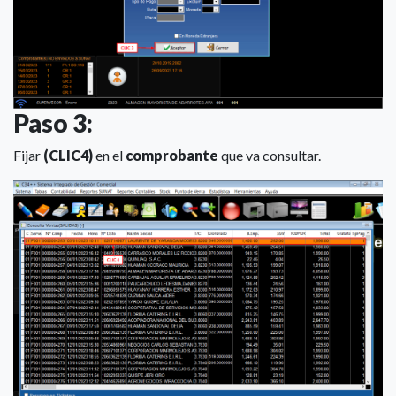
Paso 3:
Fijar
(CLIC4)
en el
comprobante
que va consultar.