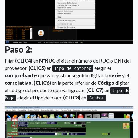
Paso 2:
Fijar
(CLIC4)
en
N°RUC
digitar el número de RUC o DNI del
proveedor,
(CLIC5)
en
elegir el
Tipo de comprob
comprobante
que va registrar seguido digitar la
serie
y el
correlativo, (CLIC6)
en la parte inferior de
Código
digitar
el código del producto que va ingresar,
(CLIC7)
en
tipo de
elegir el tipo de pago,
(CLIC8)
en
.
Pago
Grabar