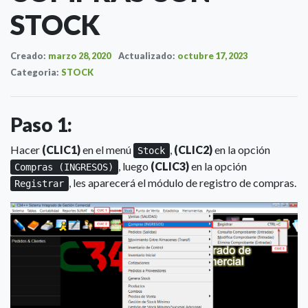
STOCK
Creado:
marzo 28, 2020
Actualizado:
octubre 17, 2023
Categoria:
STOCK
Paso 1:
Hacer
(CLIC1)
en el menú
,
(CLIC2)
en la opción
Stock
, luego
(CLIC3)
en la opción
Compras (INGRESOS)
, les aparecerá el módulo de registro de compras.
Registrar